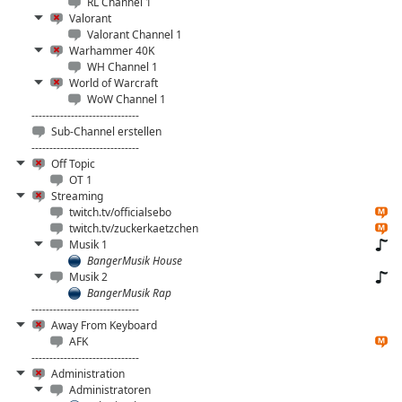
RL Channel 1
Valorant
Valorant Channel 1
Warhammer 40K
WH Channel 1
World of Warcraft
WoW Channel 1
------------------------------
Sub-Channel erstellen
------------------------------
Off Topic
OT 1
Streaming
twitch.tv/officialsebo
twitch.tv/zuckerkaetzchen
Musik 1
BangerMusik House
Musik 2
BangerMusik Rap
------------------------------
Away From Keyboard
AFK
------------------------------
Administration
Administratoren