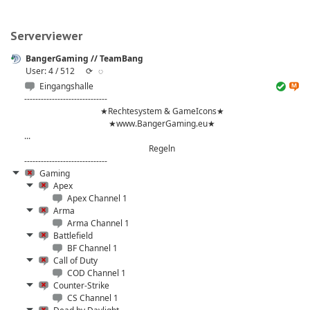
Serverviewer
BangerGaming // TeamBang
User: 4 / 512
⟳
◌
Eingangshalle
------------------------------
★Rechtesystem & GameIcons★
★www.BangerGaming.eu★
...
Regeln
------------------------------
Gaming
Apex
Apex Channel 1
Arma
Arma Channel 1
Battlefield
BF Channel 1
Call of Duty
COD Channel 1
Counter-Strike
CS Channel 1