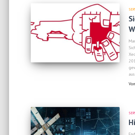
SER
Si
W
Man
Sic
Xeo
201
gew
aus
Vo
SER
H
End