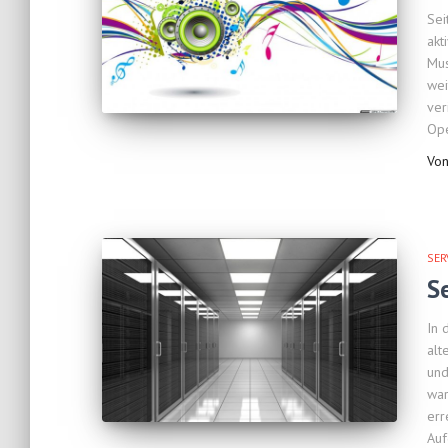
Sei
akt
Mus
wei
ver
Ope
Vo
SER
S
In 
alt
und
war
err
Auf