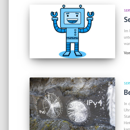
SER
S
Im 
unt
war
Vo
SER
B
In 
Uhr
Sta
Hin
kam