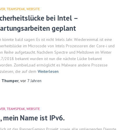
VER
TEAMSPEAK
WEBSITE
cherheitslücke bei Intel –
artungsarbeiten geplant
 könnte bald sagen: Es ist nicht Intels Jahr. Wiedereinmal ist eine
herheitslücke im Microcode von Intels Prozessoren der Core-i und
n Reihe aufgetaucht. Nachdem Spectre und Meltdown im Winter
7/2018 bekannt wurden ist nun die nächste Lücke bekannt
orden. ZombieLoad ermöglicht es Malware andere Prozesse
zulesen, die auf dem
Weiterlesen
n
Thumper
, vor
7 Jahren
VER
TEAMSPEAK
WEBSITE
i, mein Name ist IPv6.
lich ist das BangerGaming Projekt, sowie alle umliegenden Dienste