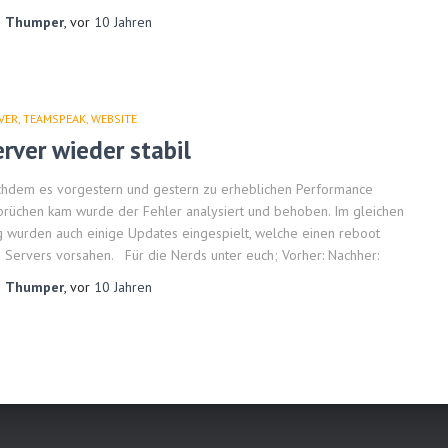
n
Thumper
, vor
10 Jahren
VER
TEAMSPEAK
WEBSITE
erver wieder stabil
hdem es vorgestern und gestern zu erheblichen Performance
brüchen kam wurde der Fehler analysiert und behoben. Im gleichen
 wurden auch einige Updates eingespielt, welche einen reboot
 Servers vorsahen. Für die Nerds unter euch; Vorher: Nachher:
n
Thumper
, vor
10 Jahren