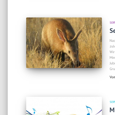
SER
S
Nac
zul
Wir
Min
Jub
Gru
Vo
SER
M