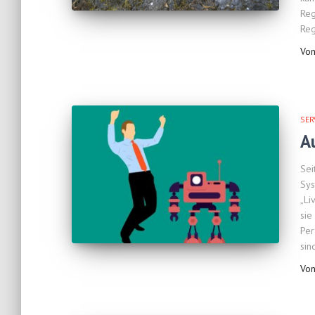
Reg
Re
Vo
SER
A
Sei
Sys
„Li
sie
Per
sin
Vo