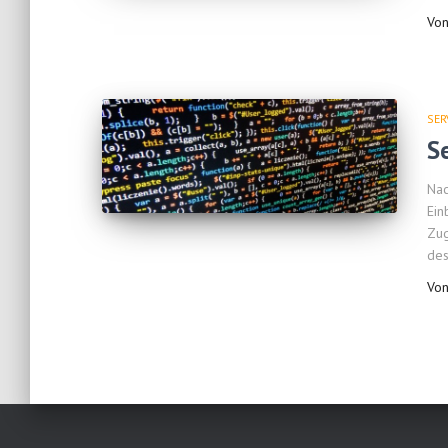
Vo
SER
S
Nac
Ein
Zug
des
Vo