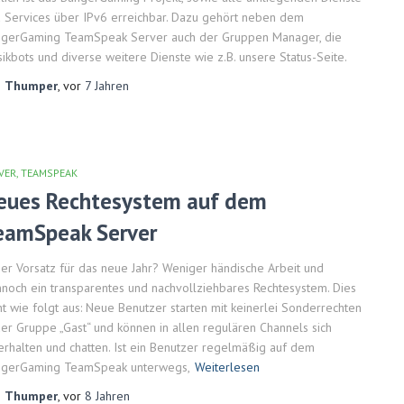
 Services über IPv6 erreichbar. Dazu gehört neben dem
gerGaming TeamSpeak Server auch der Gruppen Manager, die
ikbots und diverse weitere Dienste wie z.B. unsere Status-Seite.
n
Thumper
, vor
7 Jahren
VER
TEAMSPEAK
eues Rechtesystem auf dem
eamSpeak Server
er Vorsatz für das neue Jahr? Weniger händische Arbeit und
noch ein transparentes und nachvollziehbares Rechtesystem. Dies
ht wie folgt aus: Neue Benutzer starten mit keinerlei Sonderrechten
der Gruppe „Gast“ und können in allen regulären Channels sich
erhalten und chatten. Ist ein Benutzer regelmäßig auf dem
ngerGaming TeamSpeak unterwegs,
Weiterlesen
n
Thumper
, vor
8 Jahren