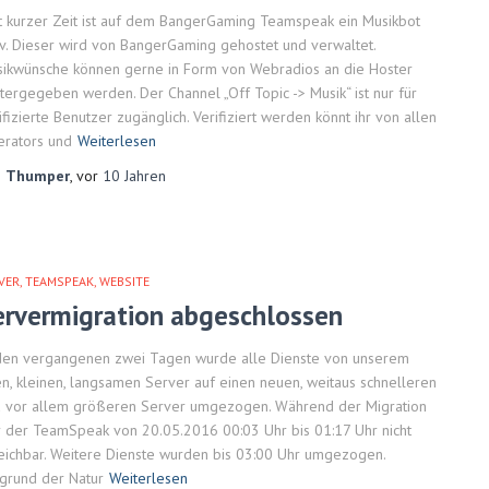
t kurzer Zeit ist auf dem BangerGaming Teamspeak ein Musikbot
iv. Dieser wird von BangerGaming gehostet und verwaltet.
ikwünsche können gerne in Form von Webradios an die Hoster
tergegeben werden. Der Channel „Off Topic -> Musik“ ist nur für
ifizierte Benutzer zugänglich. Verifiziert werden könnt ihr von allen
rators und
Weiterlesen
n
Thumper
, vor
10 Jahren
VER
TEAMSPEAK
WEBSITE
ervermigration abgeschlossen
den vergangenen zwei Tagen wurde alle Dienste von unserem
en, kleinen, langsamen Server auf einen neuen, weitaus schnelleren
 vor allem größeren Server umgezogen. Während der Migration
 der TeamSpeak von 20.05.2016 00:03 Uhr bis 01:17 Uhr nicht
eichbar. Weitere Dienste wurden bis 03:00 Uhr umgezogen.
grund der Natur
Weiterlesen