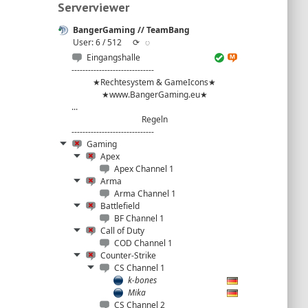
Serverviewer
BangerGaming // TeamBang
User: 6 / 512
⟳
◌
Eingangshalle
------------------------------
★Rechtesystem & GameIcons★
★www.BangerGaming.eu★
...
Regeln
------------------------------
Gaming
Apex
Apex Channel 1
Arma
Arma Channel 1
Battlefield
BF Channel 1
Call of Duty
COD Channel 1
Counter-Strike
CS Channel 1
k-bones
Mika
CS Channel 2