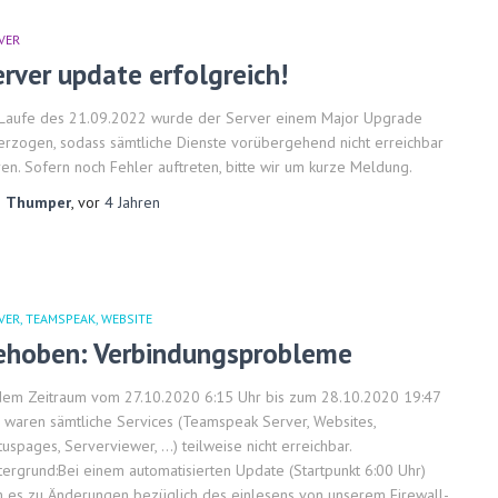
VER
erver update erfolgreich!
Laufe des 21.09.2022 wurde der Server einem Major Upgrade
erzogen, sodass sämtliche Dienste vorübergehend nicht erreichbar
en. Sofern noch Fehler auftreten, bitte wir um kurze Meldung.
n
Thumper
, vor
4 Jahren
VER
TEAMSPEAK
WEBSITE
ehoben: Verbindungsprobleme
dem Zeitraum vom 27.10.2020 6:15 Uhr bis zum 28.10.2020 19:47
 waren sämtliche Services (Teamspeak Server, Websites,
tuspages, Serverviewer, …) teilweise nicht erreichbar.
tergrund:Bei einem automatisierten Update (Startpunkt 6:00 Uhr)
 es zu Änderungen bezüglich des einlesens von unserem Firewall-