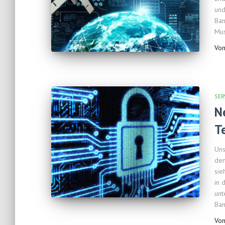
und
Ban
Mus
Vo
SER
N
T
Uns
den
sie
in 
unt
Ba
Vo