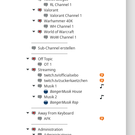
RL Channel 1
Valorant
Valorant Channel 1
Warhammer 40K
WH Channel 1
World of Warcraft
WoW Channel 1
------------------------------
Sub-Channel erstellen
------------------------------
Off Topic
OT 1
Streaming
twitch.tv/officialsebo
twitch.tv/zuckerkaetzchen
Musik 1
BangerMusik House
Musik 2
BangerMusik Rap
------------------------------
Away From Keyboard
AFK
------------------------------
Administration
Administratoren