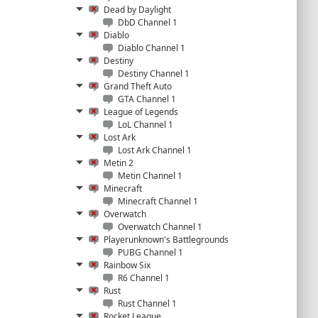
Dead by Daylight
DbD Channel 1
Diablo
Diablo Channel 1
Destiny
Destiny Channel 1
Grand Theft Auto
GTA Channel 1
League of Legends
LoL Channel 1
Lost Ark
Lost Ark Channel 1
Metin 2
Metin Channel 1
Minecraft
Minecraft Channel 1
Overwatch
Overwatch Channel 1
Playerunknown's Battlegrounds
PUBG Channel 1
Rainbow Six
R6 Channel 1
Rust
Rust Channel 1
Rocket League