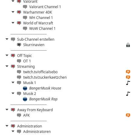
Valorant
Valorant Channel 1
Warhammer 40K
WH Channel 1
World of Warcraft
WoW Channel 1
------------------------------
Sub-Channel erstellen
Skurrinavien
------------------------------
Off Topic
OT 1
Streaming
twitch.tv/officialsebo
twitch.tv/zuckerkaetzchen
Musik 1
BangerMusik House
Musik 2
BangerMusik Rap
------------------------------
Away From Keyboard
AFK
------------------------------
Administration
Administratoren