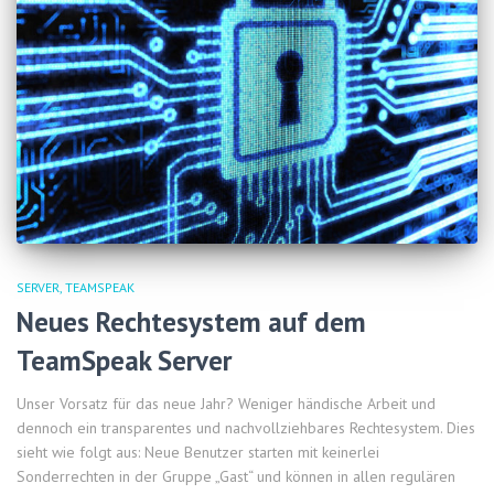
SERVER
TEAMSPEAK
Neues Rechtesystem auf dem
TeamSpeak Server
Unser Vorsatz für das neue Jahr? Weniger händische Arbeit und
dennoch ein transparentes und nachvollziehbares Rechtesystem. Dies
sieht wie folgt aus: Neue Benutzer starten mit keinerlei
Sonderrechten in der Gruppe „Gast“ und können in allen regulären