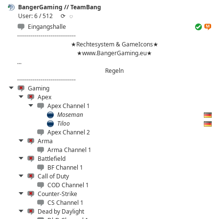
BangerGaming // TeamBang
User: 6 / 512
⟳
◌
Eingangshalle
------------------------------
★Rechtesystem & GameIcons★
★www.BangerGaming.eu★
...
Regeln
------------------------------
Gaming
Apex
Apex Channel 1
Moseman
Tiloo
Apex Channel 2
Arma
Arma Channel 1
Battlefield
BF Channel 1
Call of Duty
COD Channel 1
Counter-Strike
CS Channel 1
Dead by Daylight