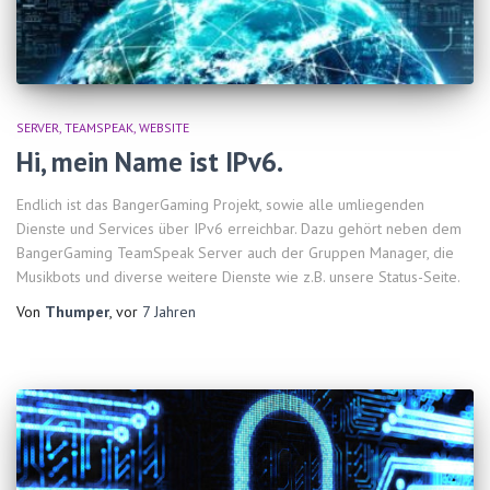
SERVER
TEAMSPEAK
WEBSITE
Hi, mein Name ist IPv6.
Endlich ist das BangerGaming Projekt, sowie alle umliegenden
Dienste und Services über IPv6 erreichbar. Dazu gehört neben dem
BangerGaming TeamSpeak Server auch der Gruppen Manager, die
Musikbots und diverse weitere Dienste wie z.B. unsere Status-Seite.
Von
Thumper
, vor
7 Jahren